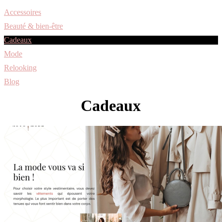
Accessoires
Beauté & bien-être
Cadeaux
Mode
Relooking
Blog
Cadeaux