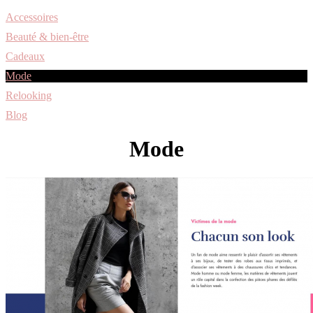
Accessoires
Beauté & bien-être
Cadeaux
Mode
Relooking
Blog
Mode